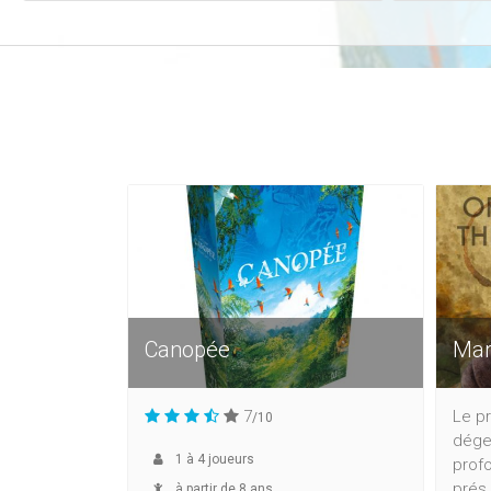
Canopée
Mar
7
Le pr
/10
dége
1
à
4
joueurs
prof
prés 
à partir de 8 ans