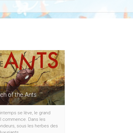
ch of the Ants
intemps se lève, le grand
l commence. Dans les
ondeurs, sous les herbes des
luxuriants,...