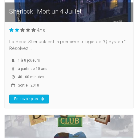
Sherlock : Mort un 4 Juillet
4
/10
La Série Sherlock est la première trilogie de "Q System".
Résolvez...
1
à
8
joueurs
à partir de 10 ans
40 - 60 minutes
Sortie : 2018
En savoir plus