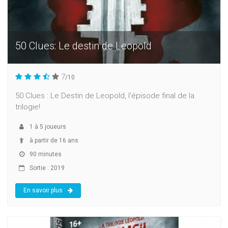
50 Clues: Le destin de Leopold
7
/10
50 Clues : Le Destin de Leopold, l'épisode final de la
trilogie!
1
à
5
joueurs
à partir de 16 ans
90 minutes
Sortie : 2019
En savoir plus