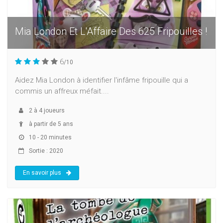
Mia London Et L'Affaire Des 625 Fripouilles !
6
/10
Aidez Mia London à identifier l'infâme fripouille qui a
commis un affreux méfait....
2
à
4
joueurs
à partir de 5 ans
10 - 20 minutes
Sortie : 2020
En savoir plus