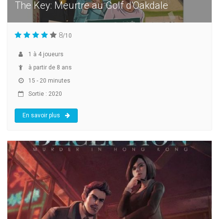
The Key: Meurtre au Golf d'Oakdale
8
/10
1
à
4
joueurs
à partir de 8 ans
15 - 20 minutes
Sortie : 2020
En savoir plus