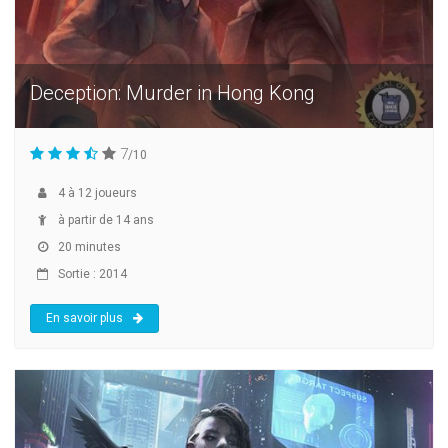
Deception: Murder in Hong Kong
7
/10
4
à
12
joueurs
à partir de 14 ans
20 minutes
Sortie : 2014
En savoir plus