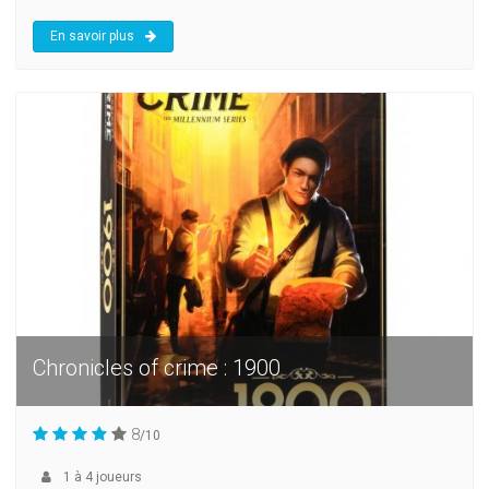
En savoir plus
Chronicles of crime : 1900
8
/10
1
à
4
joueurs