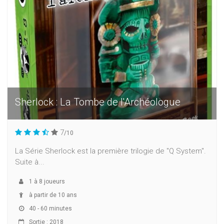
Sherlock : La Tombe de l'Archéologue
7
/10
La Série Sherlock est la première trilogie de "Q System".
Suite à...
1
à
8
joueurs
à partir de 10 ans
40 - 60 minutes
Sortie : 2018