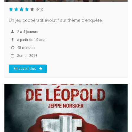
8
/10
Un jeu coopératif évolutif sur thème d'enquête.
2
à
4
joueurs
à partir de 10 ans
45 minutes
Sortie : 2018
En savoir plus