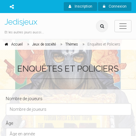
Inscription
Connexion
Jedisjeux
Et les autres jours aussi...
Accueil
Jeux de société
Thèmes
Enquêtes et Policiers
ENQUÊTES ET POLICIERS
Nombre de joueurs
Âge