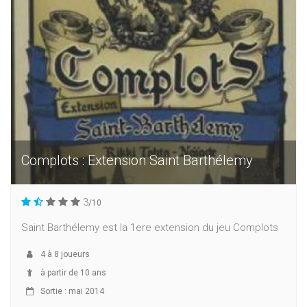
Complots : Extension Saint Barthélemy
3
/10
Saint Barthélemy est la 1ere extension du jeu Complots
4
à
8
joueurs
à partir de 10 ans
Sortie : mai 2014