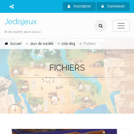
Inscription
Connexion
Jedisjeux
Et les autres jours aussi...
Accueil
Jeux de société
croc-dog
Fichiers
FICHIERS