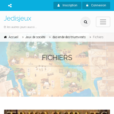
Inscription
Connexion
Jedisjeux
Et les autres jours aussi...
Accueil
Jeux de société
das-ende-des-triumvirats
Fichiers
FICHIERS