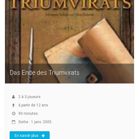
Das Ende des Triumvirats
2
à
3
joueurs
à partir de 12 ans
90 minutes
Sortie : 1 janv. 2005
En savoir plus