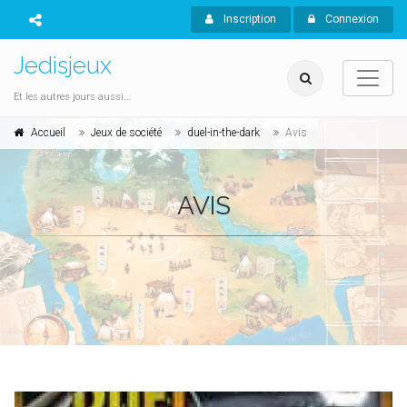
Inscription
Connexion
Jedisjeux
Et les autres jours aussi...
Accueil
Jeux de société
duel-in-the-dark
Avis
AVIS