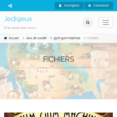
Inscription
Connexion
Jedisjeux
Et les autres jours aussi...
Accueil
Jeux de société
gum-gum-machine
Fichiers
FICHIERS