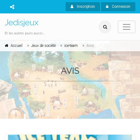
Inscription
Connexion
Jedisjeux
Et les autres jours aussi...
Accueil
Jeux de société
ice-team
Avis
AVIS