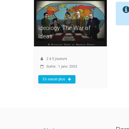
Ideology: The War of
Ideas
2
à
5
joueurs
Sortie : 1 janv. 2003
En savoir plus