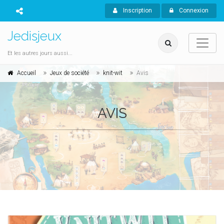
Inscription
Connexion
Jedisjeux
Et les autres jours aussi...
Accueil
Jeux de société
knit-wit
Avis
AVIS