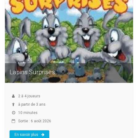
Lapins Surprises
2
à
4
joueurs
à partir de 3 ans
10 minutes
Sortie : 6 août 2026
En savoir plus