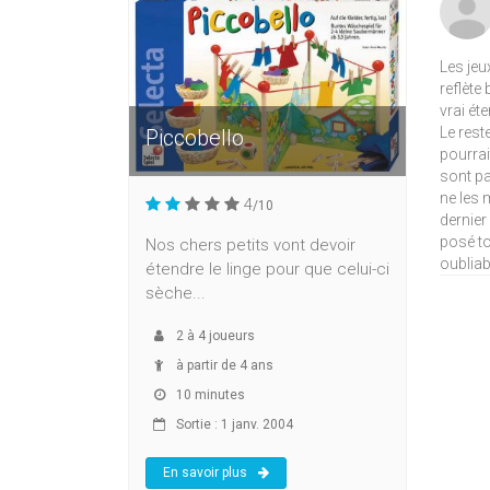
Les jeu
reflète
vrai ét
Le rest
Piccobello
pourrai
sont pa
ne les 
4
/10
dernier
posé to
Nos chers petits vont devoir
oubliab
étendre le linge pour que celui-ci
sèche...
2
à
4
joueurs
à partir de 4 ans
10 minutes
Sortie : 1 janv. 2004
En savoir plus