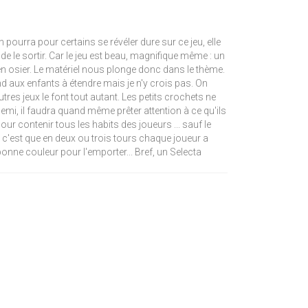
pourra pour certains se révéler dure sur ce jeu, elle
de le sortir. Car le jeu est beau, magnifique même : un
s en osier. Le matériel nous plonge donc dans le thème.
d aux enfants à étendre mais je n'y crois pas. On
res jeux le font tout autant. Les petits crochets ne
 demi, il faudra quand même prêter attention à ce qu'ils
ur contenir tous les habits des joueurs ... sauf le
t c'est que en deux ou trois tours chaque joueur a
onne couleur pour l'emporter... Bref, un Selecta