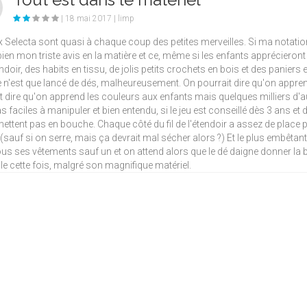
| 18 mai 2017 | limp
x Selecta sont quasi à chaque coup des petites merveilles. Si ma notation 
 bien mon triste avis en la matière et ce, même si les enfants apprécieront 
endoir, des habits en tissu, de jolis petits crochets en bois et des panier
e n'est que lancé de dés, malheureusement. On pourrait dire qu'on appren
t dire qu'on apprend les couleurs aux enfants mais quelques milliers d'aut
s faciles à manipuler et bien entendu, si le jeu est conseillé dès 3 ans et
mettent pas en bouche. Chaque côté du fil de l'étendoir a assez de place po
 (sauf si on serre, mais ça devrait mal sécher alors ?) Et le plus embêtan
us ses vêtements sauf un et on attend alors que le dé daigne donner la b
le cette fois, malgré son magnifique matériel.