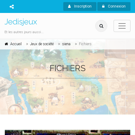
Inscription
Connexion
Jedisjeux
Et les autres jours aussi...
Accueil
Jeux de société
siena
Fichiers
FICHIERS