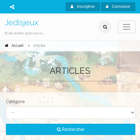
Inscription
Connexion
Jedisjeux
Et les autres jours aussi...
Accueil
Articles
ARTICLES
Catégorie
Rechercher