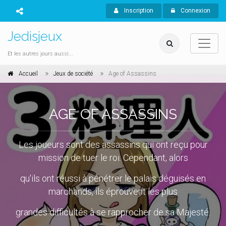
Inscription
Connexion
Jedisjeux
Et les autres jours aussi...
Accueil
Jeux de société
Age of Assassins
AGE OF ASSASSINS
Les joueurs sont des assassins qui ont reçu pour
mission de tuer le roi. Cependant, alors
qu'ils ont réussi à pénétrer le palais déguisés en
marchands, ils éprouvent les plus
grandes difficultés à se rapprocher de sa Majesté.