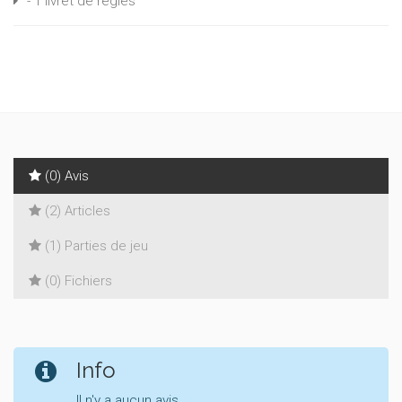
- 1 livret de règles
(0) Avis
(2) Articles
(1) Parties de jeu
(0) Fichiers
Info
Il n'y a aucun avis