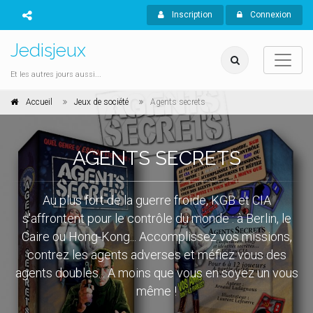
Inscription
Connexion
Jedisjeux
Et les autres jours aussi...
Accueil
Jeux de société
Agents secrets
AGENTS SECRETS
Au plus fort de la guerre froide, KGB et CIA
s'affrontent pour le contrôle du monde : à Berlin, le
Caire ou Hong-Kong... Accomplissez vos missions,
contrez les agents adverses et méfiez vous des
agents doubles... A moins que vous en soyez un vous
même !