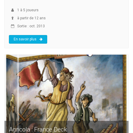
1
à
5
joueurs
à partir de 12 ans
Sortie : oct. 2013
En savoir plus
Agricola : France Deck