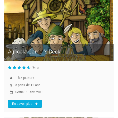
Agricola Gamer's Deck
9
/10
1
à
5
joueurs
à partir de 12 ans
Sortie : 1 janv. 2010
En savoir plus