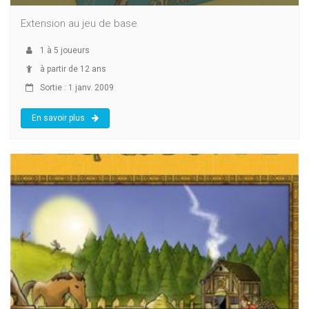
Extension au jeu de base
1
à
5
joueurs
à partir de 12 ans
Sortie : 1 janv. 2009
En savoir plus