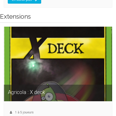
Extensions
Agricola : X deck
1
à
5
joueurs