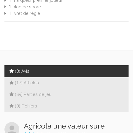
1 marqueur premier joueur
1 bloc de score
1 livret de règle
(8) Avis
(17) Articles
(39) Parties de jeu
(0) Fichiers
Agricola une valeur sure