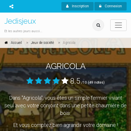
Inscription
Connexion
Jedisjeux
Et les autres jours aussi...
Accueil
Jeux de société
Agricola
AGRICOLA
8.5
/10
(49 notes)
Dans "Agricola", vous êtes un simple fermier vivant
seul avec votre conjoint dans une petite chaumière de
bois.
Et vous comptez bien agrandir votre domaine !