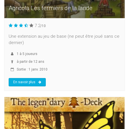
Agricola Les fermiers de la lande
7.2
/10
Une extension au jeu de base (ne peut être joué sans ce
dernier)
1
à
5
joueurs
à partir de 12 ans
Sortie : 1 janv. 2010
En savoir plus