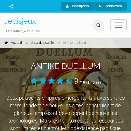
Inscription
Connexion
Jedisjeux
Et les autres jours aussi...
Accueil
Jeux de société
Antike duellum
ANTIKE DUELLUM
9
/10
(1 notes)
Deux puissants empires émergent : Ils traversent les
mers, fondent de nouvelles cités, construisent de
glorieux temples et développent de nouvelles
technologies. Mais les territoires et les ressources
sont limités et bientôt leur coexistence pacifique