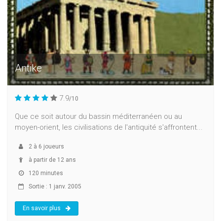
Antike
7.9
/10
Que ce soit autour du bassin méditerranéen ou au
moyen-orient, les civilisations de l'antiquité s'affrontent...
2
à
6
joueurs
à partir de 12 ans
120 minutes
Sortie : 1 janv. 2005
En savoir plus