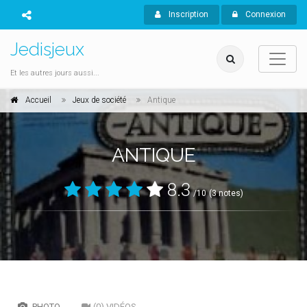
Inscription
Connexion
Jedisjeux
Et les autres jours aussi...
Accueil
Jeux de société
Antique
ANTIQUE
8.3
/10
(3 notes)
PHOTO
(0) VIDÉOS