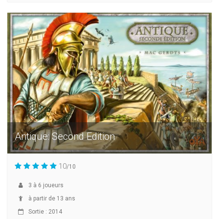
Antique: Second Edition
10
/10
3
à
6
joueurs
à partir de 13 ans
Sortie : 2014