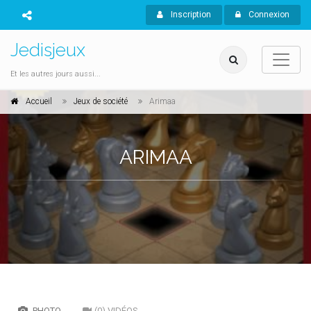
Inscription
Connexion
Jedisjeux
Et les autres jours aussi...
Accueil
Jeux de société
Arimaa
ARIMAA
PHOTO
(0) VIDÉOS