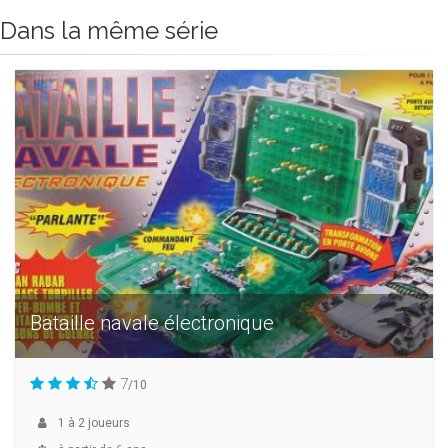
Dans la même série
Bataille navale électronique
7
/10
1
à
2
joueurs