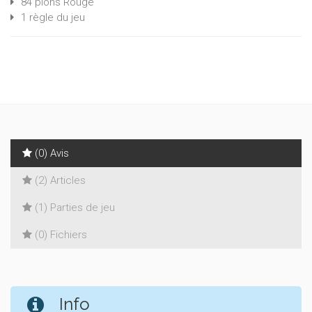
84 pions Rouge
1 règle du jeu
(0) Avis
(2) Articles
(1) Parties de jeu
(0) Fichiers
Info