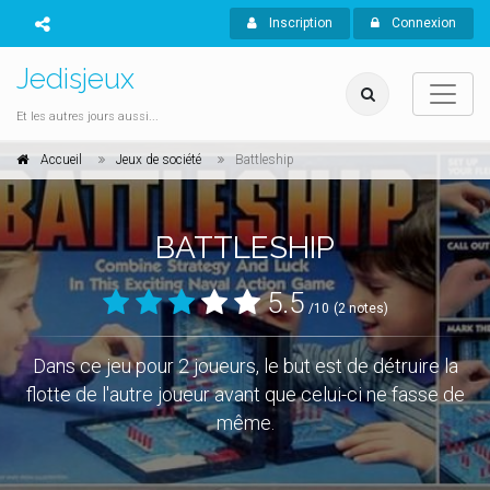
Inscription
Connexion
Jedisjeux
Et les autres jours aussi...
Accueil
Jeux de société
Battleship
BATTLESHIP
5.5
/10
(2 notes)
Dans ce jeu pour 2 joueurs, le but est de détruire la
flotte de l'autre joueur avant que celui-ci ne fasse de
même.