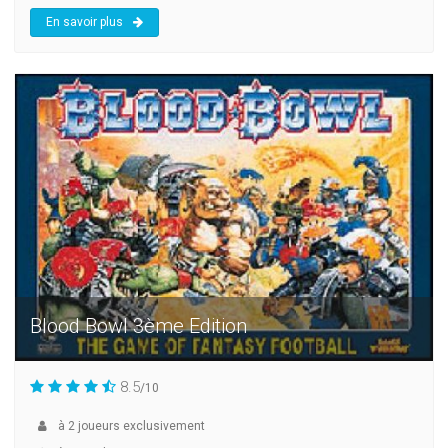
En savoir plus
Blood Bowl 3ème Edition
8.5
/10
à
2
joueurs exclusivement