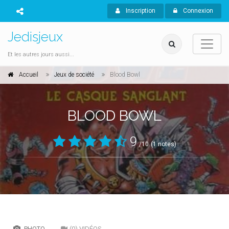
Inscription
Connexion
Jedisjeux
Et les autres jours aussi...
Accueil
Jeux de société
Blood Bowl
BLOOD BOWL
9
/10
(1 notes)
PHOTO
(0) VIDÉOS