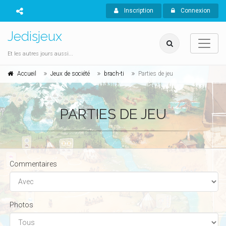
Inscription
Connexion
Jedisjeux
Et les autres jours aussi...
Accueil
Jeux de société
brach-ti
Parties de jeu
PARTIES DE JEU
Commentaires
Photos