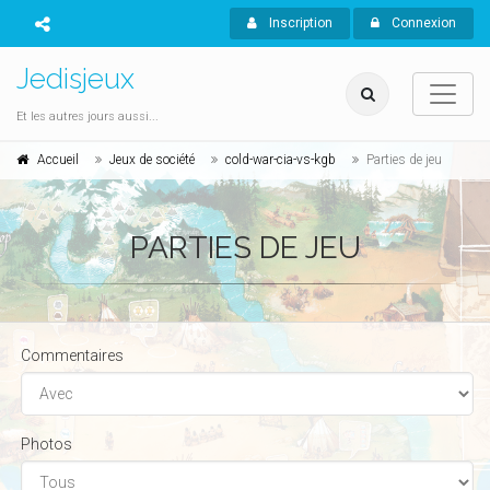
Inscription
Connexion
Jedisjeux
Et les autres jours aussi...
Accueil
Jeux de société
cold-war-cia-vs-kgb
Parties de jeu
PARTIES DE JEU
Commentaires
Photos