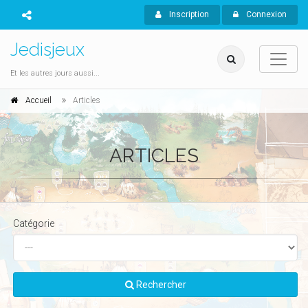
Inscription
Connexion
Jedisjeux
Et les autres jours aussi...
Accueil
Articles
ARTICLES
Catégorie
Rechercher