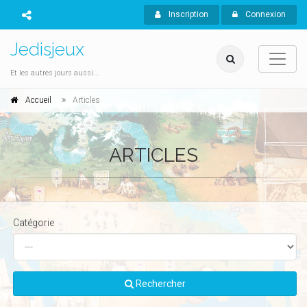
Inscription
Connexion
Jedisjeux
Et les autres jours aussi...
Accueil
Articles
ARTICLES
Catégorie
Rechercher