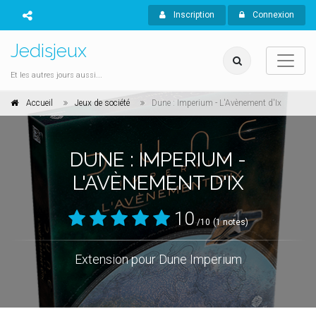
Inscription
Connexion
Jedisjeux
Et les autres jours aussi...
Accueil
Jeux de société
Dune : Imperium - L'Avènement d'Ix
DUNE : IMPERIUM -
L'AVÈNEMENT D'IX
10
/10
(1 notes)
Extension pour Dune Imperium