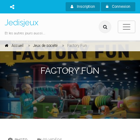
Inscription
Connexion
Jedisjeux
Et les autres jours aussi...
Accueil
Jeux de société
Factory Fun
FACTORY FUN
PHOTO
(0) VIDÉOS