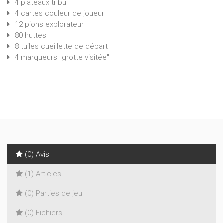
4 plateaux tribu
4 cartes couleur de joueur
12 pions explorateur
80 huttes
8 tuiles cueillette de départ
4 marqueurs "grotte visitée"
(0) Avis
(1) Articles
(0) Parties de jeu
(0) Fichiers