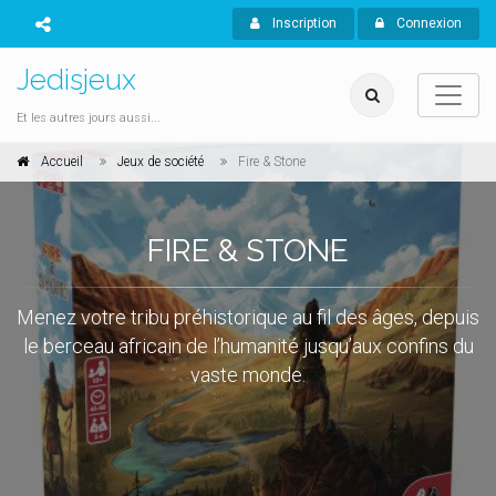
Inscription
Connexion
Jedisjeux
Et les autres jours aussi...
Accueil
Jeux de société
Fire & Stone
FIRE & STONE
Menez votre tribu préhistorique au fil des âges, depuis
le berceau africain de l’humanité jusqu’aux confins du
vaste monde.