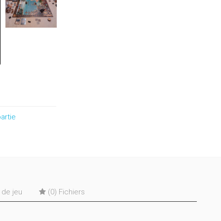
artie
s de jeu
(0) Fichiers