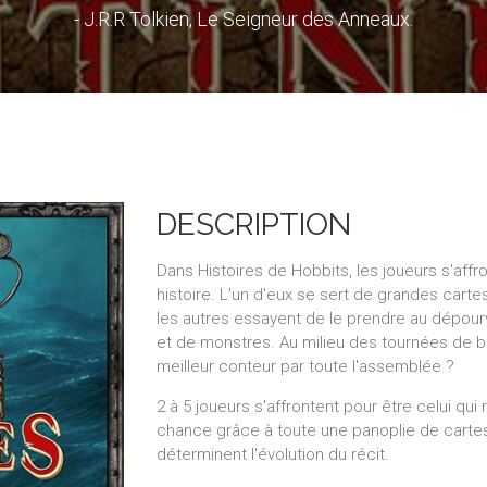
- J.R.R Tolkien, Le Seigneur des Anneaux.
DESCRIPTION
Dans Histoires de Hobbits, les joueurs s'aff
histoire. L'un d'eux se sert de grandes carte
les autres essayent de le prendre au dépour
et de monstres. Au milieu des tournées de b
meilleur conteur par toute l'assemblée ?
2 à 5 joueurs s'affrontent pour être celui qui
chance grâce à toute une panoplie de cartes,
déterminent l'évolution du récit.