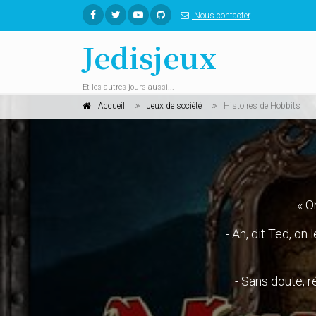
Nous contacter
Jedisjeux
Et les autres jours aussi...
Accueil
Jeux de société
Histoires de Hobbits
« O
- Ah, dit Ted, on
- Sans doute, r