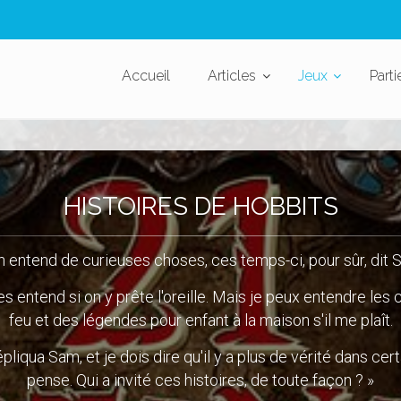
Accueil
Articles
Jeux
Parti
HISTOIRES DE HOBBITS
n entend de curieuses choses, ces temps-ci, pour sûr, dit 
 les entend si on y prête l'oreille. Mais je peux entendre les
feu et des légendes pour enfant à la maison s'il me plaît.
épliqua Sam, et je dois dire qu'il y a plus de vérité dans cert
pense. Qui a invité ces histoires, de toute façon ? »