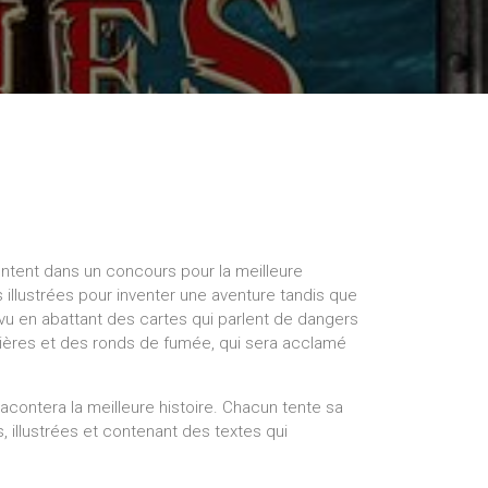
rontent dans un concours pour la meilleure
s illustrées pour inventer une aventure tandis que
vu en abattant des cartes qui parlent de dangers
ières et des ronds de fumée, qui sera acclamé
 racontera la meilleure histoire. Chacun tente sa
 illustrées et contenant des textes qui