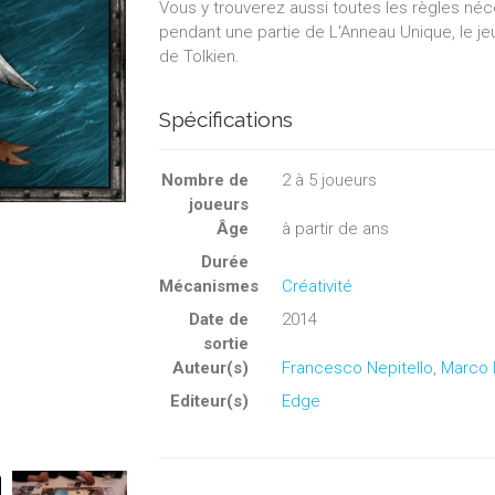
Vous y trouverez aussi toutes les règles néce
pendant une partie de L'Anneau Unique, le jeu 
de Tolkien.
Spécifications
Nombre de
2
à
5
joueurs
joueurs
Âge
à partir de ans
Durée
Mécanismes
Créativité
Date de
2014
sortie
Auteur(s)
Francesco Nepitello
,
Marco 
Editeur(s)
Edge