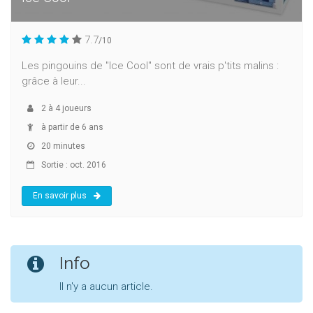
7.7
/10
Les pingouins de "Ice Cool" sont de vrais p'tits malins :
grâce à leur...
2
à
4
joueurs
à partir de 6 ans
20 minutes
Sortie : oct. 2016
En savoir plus
Info
Il n'y a aucun article.