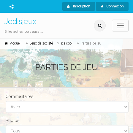
Inscription
Connexion
Jedisjeux
Et les autres jours aussi...
Accueil
Jeux de société
ice-cool
Parties de jeu
PARTIES DE JEU
Commentaires
Photos