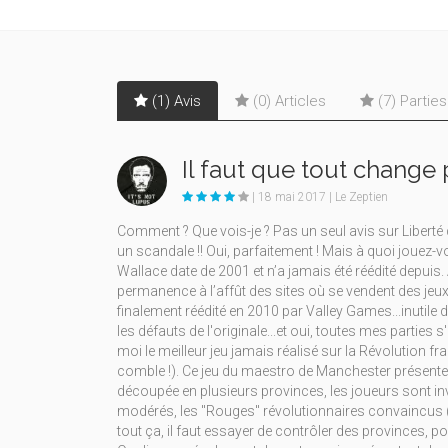
(1) Avis
(0) Articles
(7) Partie
Il faut que tout change 
| 18 mai 2017 | Le Zeptien
Comment ? Que vois-je ? Pas un seul avis sur Liberté 
un scandale !! Oui, parfaitement ! Mais à quoi jouez-vo
Wallace date de 2001 et n’a jamais été réédité depuis. A
permanence à l’affût des sites où se vendent des jeux 
finalement réédité en 2010 par Valley Games...inutile de
les défauts de l'originale...et oui, toutes mes parties 
moi le meilleur jeu jamais réalisé sur la Révolution 
comble !). Ce jeu du maestro de Manchester présente p
découpée en plusieurs provinces, les joueurs sont invi
modérés, les "Rouges" révolutionnaires convaincus (c
tout ça, il faut essayer de contrôler des provinces, p