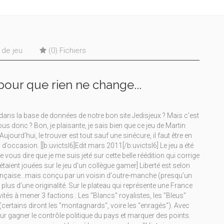
s de jeu
(0) Fichiers
pour que rien ne change...
dans la base de données de notre bon site Jedisjeux ? Mais c’est
us donc ? Bon, je plaisante, je sais bien que ce jeu de Martin
ujourd’hui, le trouver est tout sauf une sinécure, il faut être en
d’occasion. [[b:uvictsl6]Edit mars 2011[/b:uvictsl6] Le jeu a été
 vous dire que je me suis jeté sur cette belle réédition qui corrige
s'étaient jouées sur le jeu d'un collègue gamer] Liberté est selon
française...mais conçu par un voisin d'outre-manche (presqu’un
lus d’une originalité. Sur le plateau qui représente une France
tés à mener 3 factions : Les "Blancs" royalistes, les "Bleus"
ertains diront les "montagnards", voire les "enragés"). Avec
our gagner le contrôle politique du pays et marquer des points.