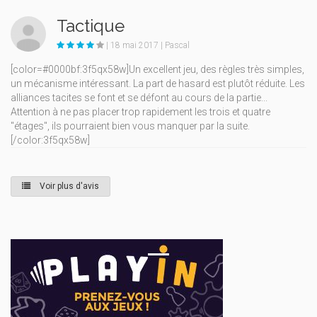
Tactique
| 18 mai 2017 | Pascal
[color=#0000bf:3f5qx58w]Un excellent jeu, des règles très simples,
un mécanisme intéressant. La part de hasard est plutôt réduite. Les
alliances tacites se font et se défont au cours de la partie...
Attention à ne pas placer trop rapidement les trois et quatre
"étages", ils pourraient bien vous manquer par la suite.
[/color:3f5qx58w]
Voir plus d'avis