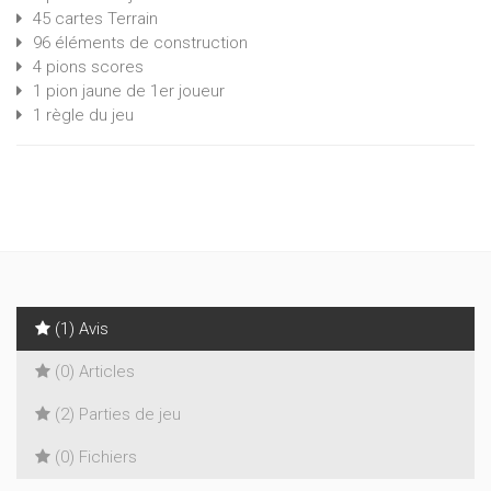
45 cartes Terrain
96 éléments de construction
4 pions scores
1 pion jaune de 1er joueur
1 règle du jeu
(1) Avis
(0) Articles
(2) Parties de jeu
(0) Fichiers