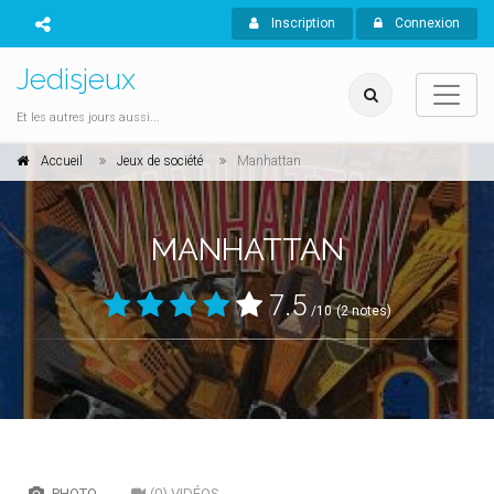
Inscription
Connexion
Jedisjeux
Et les autres jours aussi...
Accueil
Jeux de société
Manhattan
MANHATTAN
7.5
/10
(2 notes)
PHOTO
(0) VIDÉOS