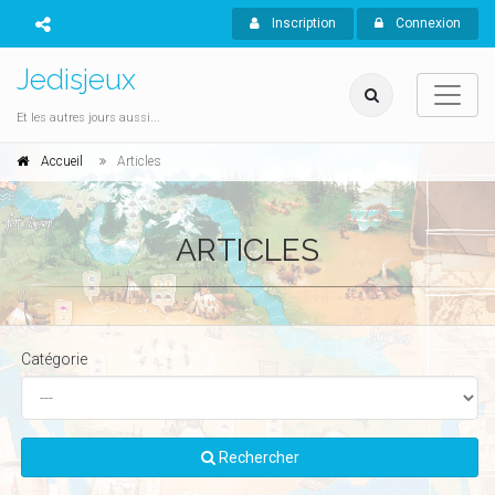
Inscription
Connexion
Jedisjeux
Et les autres jours aussi...
Accueil
Articles
ARTICLES
Catégorie
Rechercher