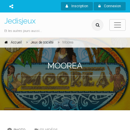
Inscription
Connexion
Jedisjeux
Et les autres jours aussi...
Accueil
Jeux de société
Moorea
MOOREA
PHOTO
(0) VIDÉOS