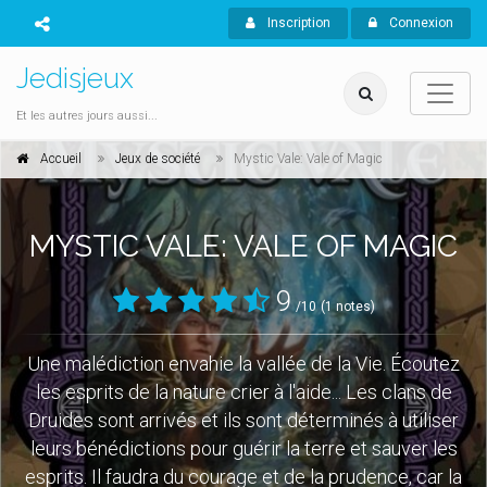
Inscription
Connexion
Jedisjeux
Et les autres jours aussi...
Accueil
Jeux de société
Mystic Vale: Vale of Magic
MYSTIC VALE: VALE OF MAGIC
9
/10
(1 notes)
Une malédiction envahie la vallée de la Vie. Écoutez
les esprits de la nature crier à l'aide... Les clans de
Druides sont arrivés et ils sont déterminés à utiliser
leurs bénédictions pour guérir la terre et sauver les
esprits. Il faudra du courage et de la prudence, car la