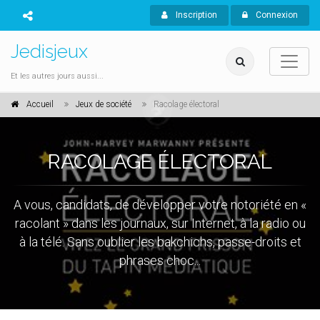
Inscription
Connexion
Jedisjeux
Et les autres jours aussi...
Accueil
Jeux de société
Racolage électoral
RACOLAGE ÉLECTORAL
A vous, candidats, de développer votre notoriété en «
racolant » dans les journaux, sur Internet, à la radio ou
à la télé. Sans oublier les bakchichs, passe-droits et
phrases choc...