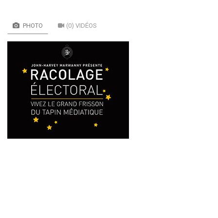
PHOTO
(0) VIDÉOS