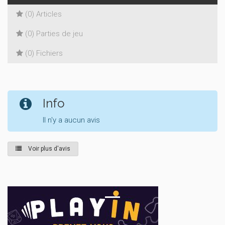
(0) Articles
(0) Parties de jeu
(0) Fichiers
Info
Il n'y a aucun avis
Voir plus d'avis