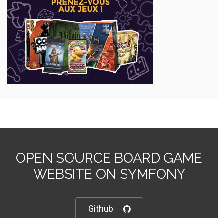
OPEN SOURCE BOARD GAME
WEBSITE ON SYMFONY
Github