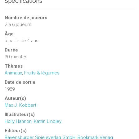
Spécifications
Nombre de joueurs
2
à
6
joueurs
Âge
à partir de 4 ans
Durée
30 minutes
Thèmes
Animaux
,
Fruits & légumes
Date de sortie
1989
Auteur(s)
Max J. Kobbert
Illustrateur(s)
Holly Hannon
,
Katrin Lindley
Editeur(s)
Ravensburger Spieleverlag GmbH
,
Bookmark Verlag