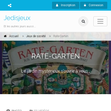
Inscription
Connexion
Jedisjeux
Et les autres jours aussi...
Accueil
Jeux de société
Rate-Garten
RATE-GARTEN
Le jardin mysterieux s'ouvre à vous...
PHOTO
(0) VIDÉOS