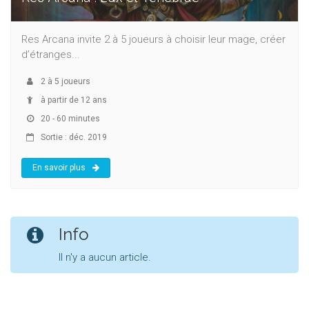
Res Arcana invite 2 à 5 joueurs à choisir leur mage, créer
d’étranges...
2
à
5
joueurs
à partir de 12 ans
20 - 60 minutes
Sortie : déc. 2019
En savoir plus
Info
Il n'y a aucun article.