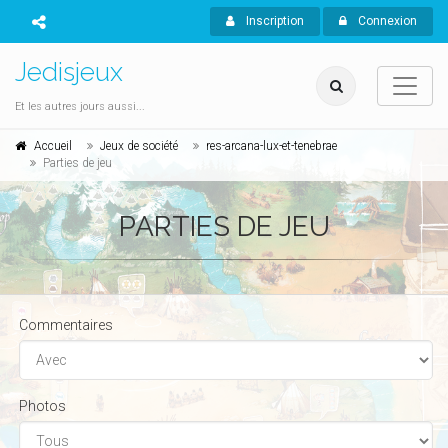
Inscription
Connexion
Jedisjeux
Et les autres jours aussi...
Accueil
Jeux de société
res-arcana-lux-et-tenebrae
Parties de jeu
PARTIES DE JEU
Commentaires
Photos