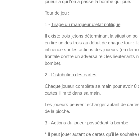
joueur à qui l'on a passé la bombe qui joue.
Tour de jeu :
1 -
Tirage du marqueur d'état politique
Il existe trois jetons déterminant la situation 
en tire un des trois au début de chaque tour ; l'o
influence sur les actions des joueurs (en démo
frontale contre un adversaire : les lieutenants 
bombe).
2 -
Distribution des cartes
Chaque joueur complète sa main pour avoir 8 car
cartes illimité dans sa main.
Les joueurs peuvent échanger autant de cartes 
de la pioche.
3 -
Actions du joueur possédant la bombe
* Il peut jouer autant de cartes qu'il le souhait