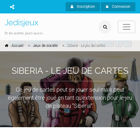
Inscription
Connexion
Jedisjeux
Et les autres jours aussi...
Accueil
Jeux de société
Siberia - Le jeu de cartes
SIBERIA - LE JEU DE CARTES
Ce jeu de cartes peut se jouer seul mais peut
également être joué en tant qu'extension pour le jeu
de plateau "Sibéria"...