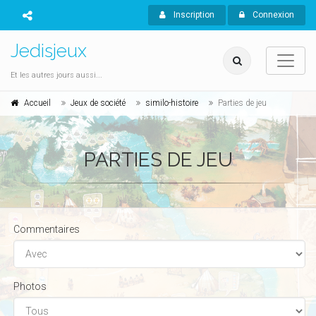
Inscription
Connexion
Jedisjeux
Et les autres jours aussi...
Accueil
Jeux de société
similo-histoire
Parties de jeu
PARTIES DE JEU
Commentaires
Photos