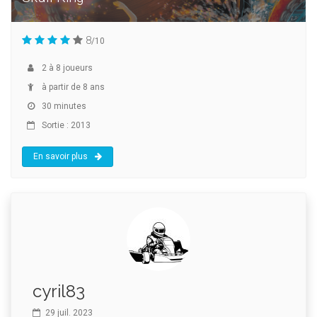
8
/10
2
à
8
joueurs
à partir de 8 ans
30 minutes
Sortie : 2013
En savoir plus
cyril83
29 juil. 2023