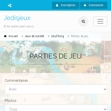
Inscription
Connexion
Jedisjeux
Et les autres jours aussi...
Accueil
Jeux de société
skull-king
Parties de jeu
PARTIES DE JEU
Commentaires
Photos