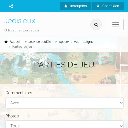
Inscription
Connexion
Jedisjeux
Et les autres jours aussi...
Accueil
Jeux de société
space-hulk-campaigns
Parties de jeu
PARTIES DE JEU
Commentaires
Photos