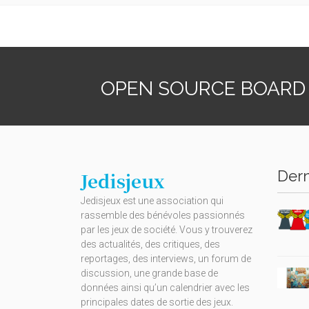
OPEN SOURCE BOARD
Dern
Jedisjeux
Jedisjeux est une association qui
rassemble des bénévoles passionnés
par les jeux de société. Vous y trouverez
des actualités, des critiques, des
reportages, des interviews, un forum de
discussion, une grande base de
données ainsi qu’un calendrier avec les
principales dates de sortie des jeux.