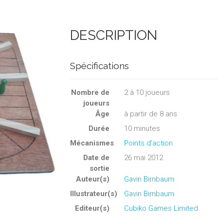
DESCRIPTION
Spécifications
Nombre de
2
à
10
joueurs
joueurs
Âge
à partir de 8 ans
Durée
10 minutes
Mécanismes
Points d'action
Date de
26 mai 2012
sortie
Auteur(s)
Gavin Birnbaum
Illustrateur(s)
Gavin Birnbaum
Editeur(s)
Cubiko Games Limited