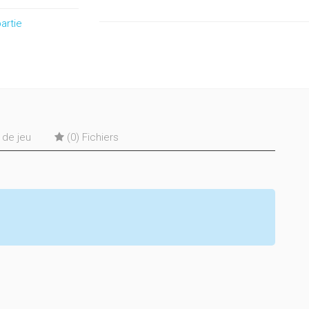
artie
s de jeu
(0) Fichiers