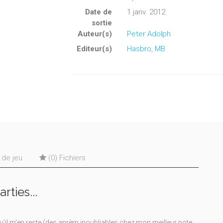
Date de
1 janv. 2012
sortie
Auteur(s)
Peter Adolph
Editeur(s)
Hasbro
,
MB
s de jeu
(0) Fichiers
rties...
qu'il m'en reste (des aprèm inoubliables chez mon meilleur pote,