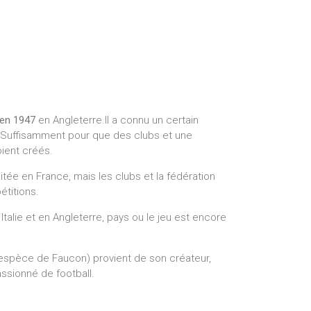
 en 1947
en Angleterre.Il a connu un certain
 Suffisamment pour que des clubs et une
ient créés.
tée en France, mais les clubs et la fédération
étitions.
talie et en Angleterre, pays ou le jeu est encore
 espèce de Faucon) provient de son créateur,
assionné de football.