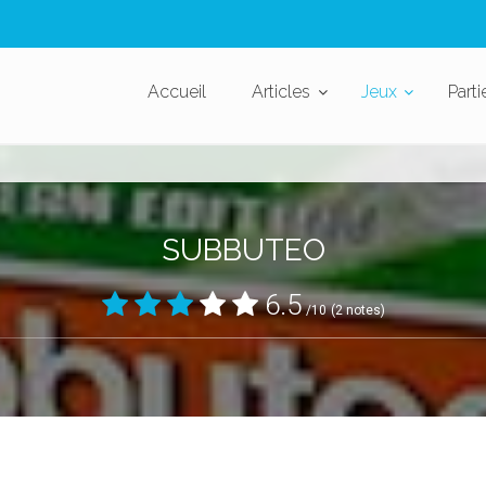
Accueil
Articles
Jeux
Parti
SUBBUTEO
6.5
/10
(2 notes)