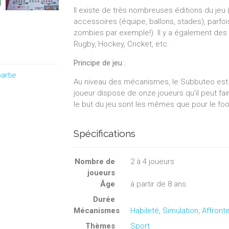
Il existe de très nombreuses éditions du jeu 
accessoires (équipe, ballons, stades), parfo
zombies par exemple!). Il y a également des
Rugby, Hockey, Cricket, etc.
Principe de jeu :
artie
Au niveau des mécanismes, le Subbuteo est 
joueur dispose de onze joueurs qu'il peut fa
le but du jeu sont les mêmes que pour le foot
Spécifications
Nombre de
2
à
4
joueurs
joueurs
Âge
à partir de 8 ans
Durée
Mécanismes
Habileté
,
Simulation
,
Affront
Thèmes
Sport