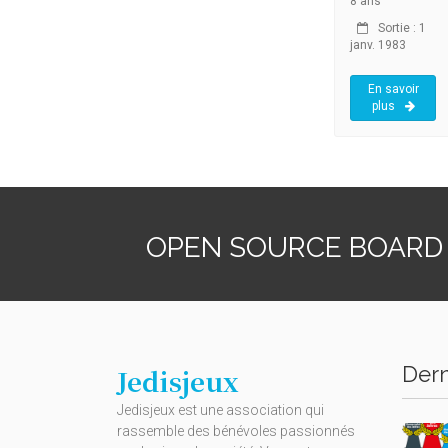
8 ans
Sortie : 1
janv. 1983
En savoir
plus
OPEN SOURCE BOARD
Dern
Jedisjeux
Jedisjeux est une association qui
rassemble des bénévoles passionnés