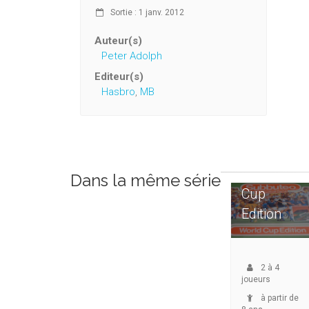
Sortie : 1 janv. 2012
Auteur(s)
Peter Adolph
Editeur(s)
Hasbro
,
MB
Subbuteo
: World
Dans la même série
Cup
Edition
2
à
4
joueurs
à partir de