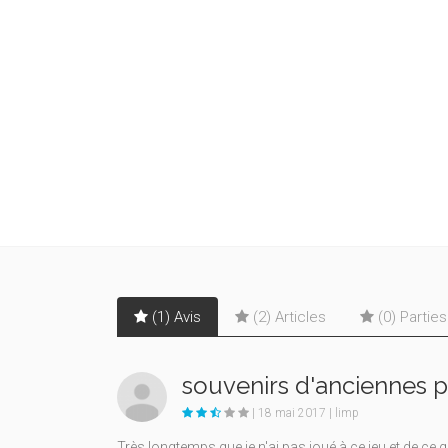
(1) Avis
(2) Articles
(0) Partie
souvenirs d'anciennes pa
| 18 mai 2017 | limp
Très longtemps que je n'ai pas joué à ce jeu et de ce 