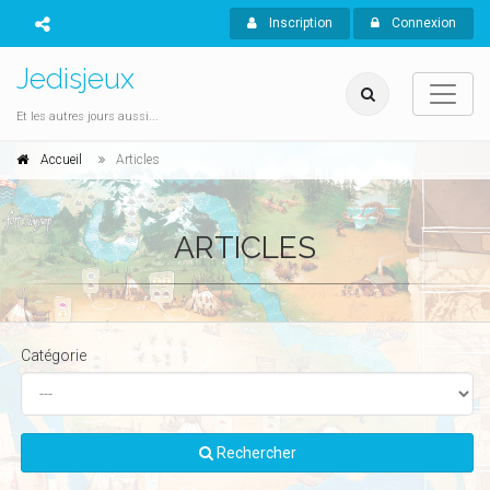
Inscription
Connexion
Jedisjeux
Et les autres jours aussi...
Accueil
Articles
ARTICLES
Catégorie
Rechercher