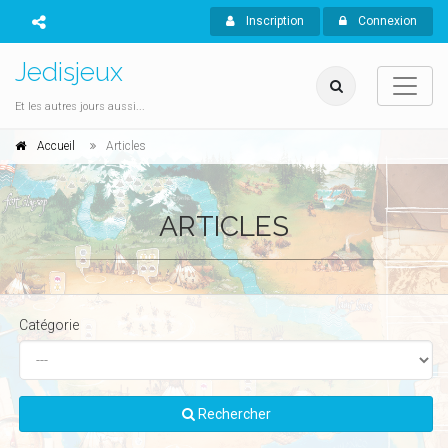
Inscription
Connexion
Jedisjeux
Et les autres jours aussi...
Accueil
Articles
ARTICLES
Catégorie
Rechercher