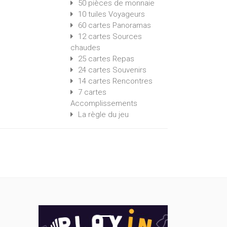
50 pièces de monnaie
10 tuiles Voyageurs
60 cartes Panoramas
12 cartes Sources
chaudes
25 cartes Repas
24 cartes Souvenirs
14 cartes Rencontres
7 cartes
Accomplissements
La règle du jeu