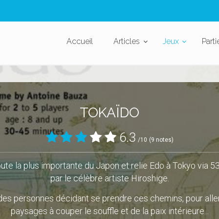
Accueil
Articles
Jeux
Parti
TOKAÏDO
6.3
/10
(9 notes)
ute la plus importante du Japon et relie Edo à Tokyo via 5
par le célèbre artiste Hiroshige.
des personnes décidant se prendre ces chemins, pour aller
paysages à couper le souffle et de la paix intérieure...