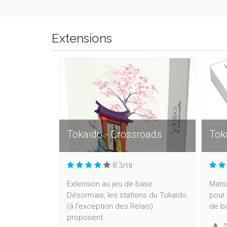
Extensions
Tokaïdo - Crossroads
Tok
8.3
/10
Extension au jeu de base.
Matsu
Désormais, les stations du Tokaido
pour 
(à l'exception des Relais)
de ba
proposent...
2