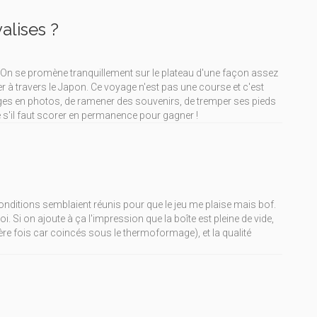
valises ?
. On se promène tranquillement sur le plateau d'une façon assez
er à travers le Japon. Ce voyage n'est pas une course et c'est
ages en photos, de ramener des souvenirs, de tremper ses pieds
 s'il faut scorer en permanence pour gagner !
s conditions semblaient réunis pour que le jeu me plaise mais bof.
 Si on ajoute à ça l'impression que la boîte est pleine de vide,
 1ère fois car coincés sous le thermoformage), et la qualité