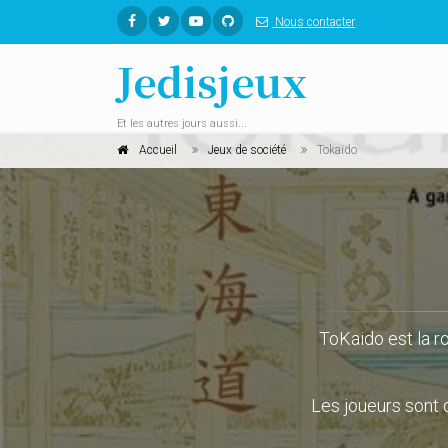
Nous contacter
Jedisjeux
Et les autres jours aussi...
Accueil
Jeux de société
Tokaïdo
ToKaido est la ro
Les joueurs sont 