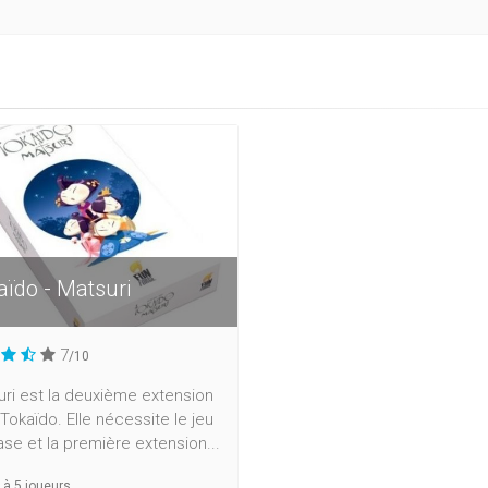
aïdo - Matsuri
7
/10
ri est la deuxième extension
Tokaïdo. Elle nécessite le jeu
se et la première extension...
à
5
joueurs