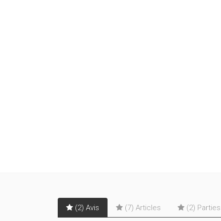
(2) Avis
(7) Articles
(2) Partie