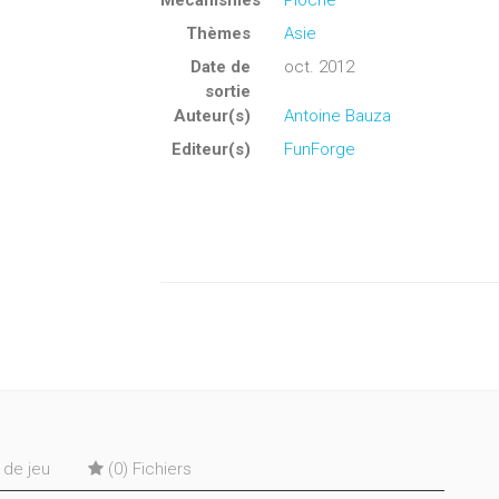
Mécanismes
Pioche
Thèmes
Asie
Date de
oct. 2012
sortie
Auteur(s)
Antoine Bauza
Editeur(s)
FunForge
s de jeu
(0) Fichiers