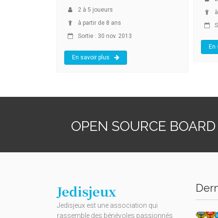
2
à
5
joueurs
à
à partir de 8 ans
S
Sortie : 30 nov. 2013
En 
En savoir plus
OPEN SOURCE BOARD
Dern
Jedisjeux
Jedisjeux est une association qui
rassemble des bénévoles passionnés